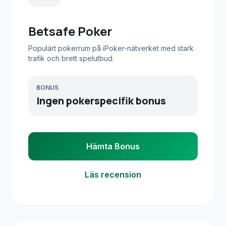
Betsafe Poker
Populärt pokerrum på iPoker-nätverket med stark
trafik och brett spelutbud.
BONUS
Ingen pokerspecifik bonus
Hämta Bonus
Läs recension