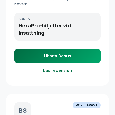
nätverk.
BONUS
HexaPro-biljetter vid
insättning
Hämta Bonus
Läs recension
POPULÄRAST
BS