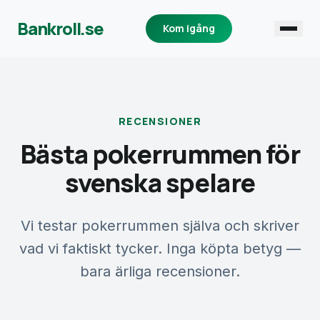
Bankroll.se
Kom igång
RECENSIONER
Bästa pokerrummen för
svenska spelare
Vi testar pokerrummen själva och skriver
vad vi faktiskt tycker. Inga köpta betyg —
bara ärliga recensioner.