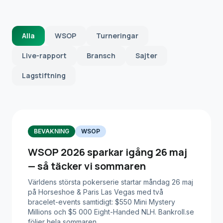
Alla
WSOP
Turneringar
Live-rapport
Bransch
Sajter
Lagstiftning
BEVAKNING
WSOP
WSOP 2026 sparkar igång 26 maj
— så täcker vi sommaren
Världens största pokerserie startar måndag 26 maj
på Horseshoe & Paris Las Vegas med två
bracelet-events samtidigt: $550 Mini Mystery
Millions och $5 000 Eight-Handed NLH. Bankroll.se
följer hela sommaren.