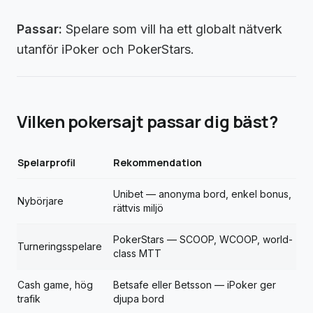
Passar:
Spelare som vill ha ett globalt nätverk
utanför iPoker och PokerStars.
Vilken pokersajt passar dig bäst?
Spelarprofil
Rekommendation
Unibet — anonyma bord, enkel bonus,
Nybörjare
rättvis miljö
PokerStars — SCOOP, WCOOP, world-
Turneringsspelare
class MTT
Cash game, hög
Betsafe eller Betsson — iPoker ger
trafik
djupa bord