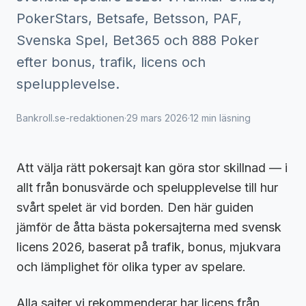
PokerStars, Betsafe, Betsson, PAF,
Svenska Spel, Bet365 och 888 Poker
efter bonus, trafik, licens och
spelupplevelse.
Bankroll.se-redaktionen
·
29 mars 2026
·
12 min läsning
Att välja rätt pokersajt kan göra stor skillnad — i
allt från bonusvärde och spelupplevelse till hur
svårt spelet är vid borden. Den här guiden
jämför de åtta bästa pokersajterna med svensk
licens 2026, baserat på trafik, bonus, mjukvara
och lämplighet för olika typer av spelare.
Alla sajter vi rekommenderar har licens från