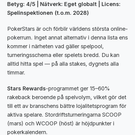
Betyg: 4/5 | Nätverk: Eget globalt | Licens:
Spelinspektionen (t.o.m. 2028)
PokerStars är och förblir världens största online-
pokerrum. Inget annat alternativ i denna lista ens
kommer i närheten vad gäller spelpool,
turneringsschema eller spelets bredd. Du kan
alltid hitta spel — på alla stakes, dygnets alla
timmar.
Stars Rewards
-programmet ger 15–60%
rakeback beroende på spelvolym, vilket gör det
till ett av branschens bättre lojalitetsprogram för
aktiva spelare. Stordriftsturneringarna SCOOP
(mars) och WCOOP (höst) är höjdpunkter i
pokerkalendern.