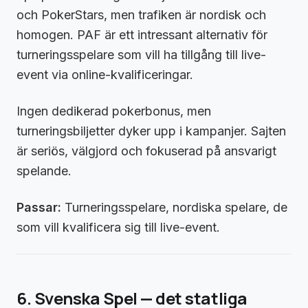
och PokerStars, men trafiken är nordisk och
homogen. PAF är ett intressant alternativ för
turneringsspelare som vill ha tillgång till live-
event via online-kvalificeringar.
Ingen dedikerad pokerbonus, men
turneringsbiljetter dyker upp i kampanjer. Sajten
är seriös, välgjord och fokuserad på ansvarigt
spelande.
Passar:
Turneringsspelare, nordiska spelare, de
som vill kvalificera sig till live-event.
6. Svenska Spel — det statliga