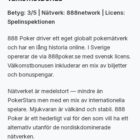
Betyg: 3/5 | Nätverk: 888network | Licens:
Spelinspektionen
888 Poker driver ett eget globalt pokernätverk
och har en lång historia online. I Sverige
opererar de via 888poker.se med svensk licens.
Välkomstbonusen inkluderar en mix av biljetter
och bonuspengar.
Nätverket är medelstort — mindre än
PokerStars men med en mix av internationella
spelare. Mjukvaran är välkänd och stabil. 888
Poker är ett hederligt val för den som vill ha ett
alternativ utanför de nordiskdominerade
nätverken.