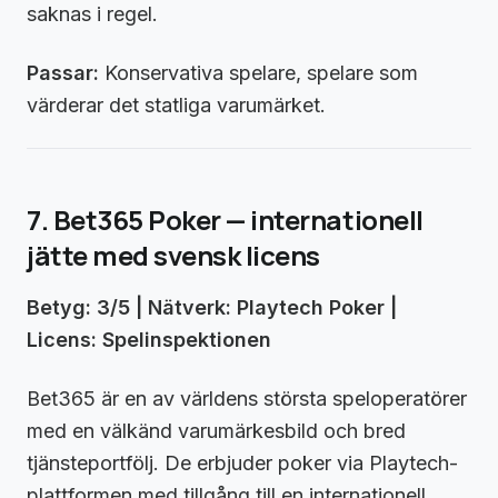
saknas i regel.
Passar:
Konservativa spelare, spelare som
värderar det statliga varumärket.
7. Bet365 Poker — internationell
jätte med svensk licens
Betyg: 3/5 | Nätverk: Playtech Poker |
Licens: Spelinspektionen
Bet365 är en av världens största speloperatörer
med en välkänd varumärkesbild och bred
tjänsteportfölj. De erbjuder poker via Playtech-
plattformen med tillgång till en internationell