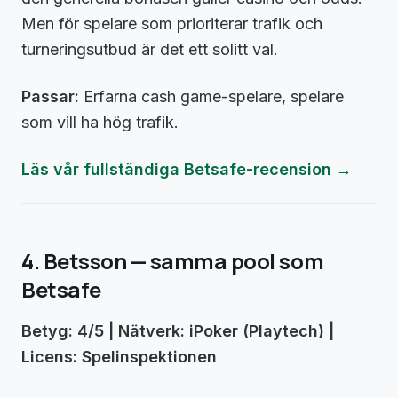
Men för spelare som prioriterar trafik och
turneringsutbud är det ett solitt val.
Passar:
Erfarna cash game-spelare, spelare
som vill ha hög trafik.
Läs vår fullständiga Betsafe-recension →
4. Betsson — samma pool som
Betsafe
Betyg: 4/5 | Nätverk: iPoker (Playtech) |
Licens: Spelinspektionen