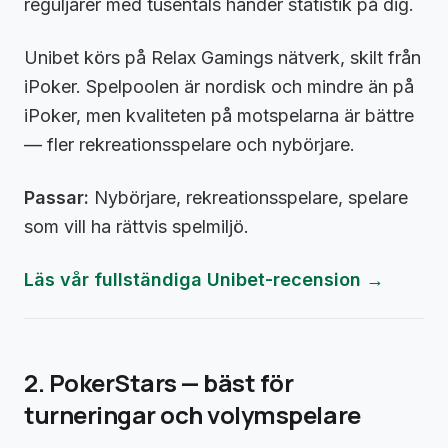
reguljärer med tusentals händer statistik på dig.
Unibet körs på Relax Gamings nätverk, skilt från
iPoker. Spelpoolen är nordisk och mindre än på
iPoker, men kvaliteten på motspelarna är bättre
— fler rekreationsspelare och nybörjare.
Passar:
Nybörjare, rekreationsspelare, spelare
som vill ha rättvis spelmiljö.
Läs vår fullständiga Unibet-recension →
2. PokerStars — bäst för
turneringar och volymspelare