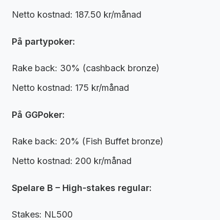
Netto kostnad: 187.50 kr/månad
På partypoker:
Rake back: 30% (cashback bronze)
Netto kostnad: 175 kr/månad
På GGPoker:
Rake back: 20% (Fish Buffet bronze)
Netto kostnad: 200 kr/månad
Spelare B – High-stakes regular:
Stakes: NL500