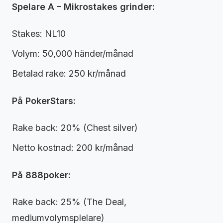
Spelare A – Mikrostakes grinder:
Stakes: NL10
Volym: 50,000 händer/månad
Betalad rake: 250 kr/månad
På PokerStars:
Rake back: 20% (Chest silver)
Netto kostnad: 200 kr/månad
På 888poker:
Rake back: 25% (The Deal,
mediumvolymsplelare)