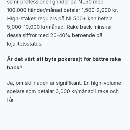
semi-professionell grinder på NL50 med
100,000 händer/månad betalar 1,500-2,000 kr.
High-stakes regulars på NL500+ kan betala
5,000-10,000 kr/månad. Rake back minskar
dessa siffror med 20-40% beroende på
lojalitetsstatus.
Är det värt att byta pokersajt för bättre rake
back?
Ja, om skillnaden är signifikant. En high-volume
spelare som betalar 3,000 kr/månad i rake och
får