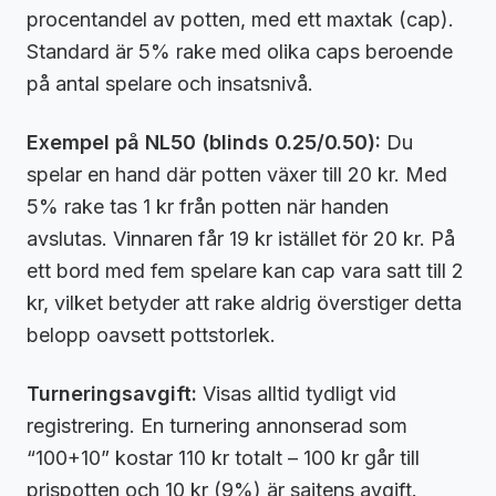
procentandel av potten, med ett maxtak (cap).
Standard är 5% rake med olika caps beroende
på antal spelare och insatsnivå.
Exempel på NL50 (blinds 0.25/0.50):
Du
spelar en hand där potten växer till 20 kr. Med
5% rake tas 1 kr från potten när handen
avslutas. Vinnaren får 19 kr istället för 20 kr. På
ett bord med fem spelare kan cap vara satt till 2
kr, vilket betyder att rake aldrig överstiger detta
belopp oavsett pottstorlek.
Turneringsavgift:
Visas alltid tydligt vid
registrering. En turnering annonserad som
“100+10” kostar 110 kr totalt – 100 kr går till
prispotten och 10 kr (9%) är sajtens avgift.