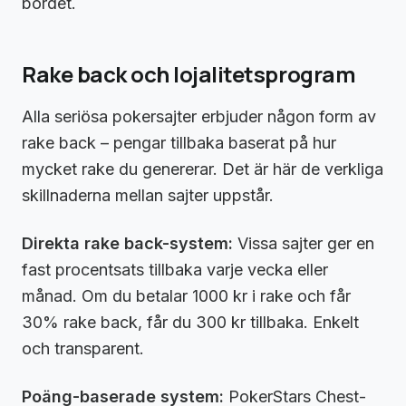
bordet.
Rake back och lojalitetsprogram
Alla seriösa pokersajter erbjuder någon form av
rake back – pengar tillbaka baserat på hur
mycket rake du genererar. Det är här de verkliga
skillnaderna mellan sajter uppstår.
Direkta rake back-system:
Vissa sajter ger en
fast procentsats tillbaka varje vecka eller
månad. Om du betalar 1000 kr i rake och får
30% rake back, får du 300 kr tillbaka. Enkelt
och transparent.
Poäng-baserade system:
PokerStars Chest-