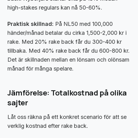
high-stakes regulars kan nå 50-60%.
Praktisk skillnad:
På NL50 med 100,000
händer/månad betalar du cirka 1,500-2,000 kr i
rake. Med 20% rake back får du 300-400 kr
tillbaka. Med 40% rake back får du 600-800 kr.
Det är skillnaden mellan en lönsam och olönsam
månad för många spelare.
Jämförelse: Totalkostnad på olika
sajter
Låt oss räkna på ett konkret scenario för att se
verklig kostnad efter rake back.