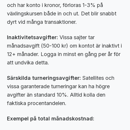
och har konto i kronor, förloras 1-3% på
växlingskursen både in och ut. Det blir snabbt
dyrt vid många transaktioner.
Inaktivitetsavgifter:
Vissa sajter tar
månadsavgift (50-100 kr) om kontot är inaktivt i
12+ månader. Logga in minst en gång per år för
att undvika detta.
Särskilda turneringsavgifter:
Satellites och
vissa garanterade turneringar kan ha högre
avgifter än standard 10%. Alltid kolla den
faktiska procentandelen.
Exempel på total månadskostnad: