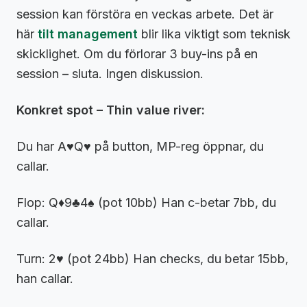
session kan förstöra en veckas arbete. Det är
här
tilt management
blir lika viktigt som teknisk
skicklighet. Om du förlorar 3 buy-ins på en
session – sluta. Ingen diskussion.
Konkret spot – Thin value river:
Du har A♥Q♥ på button, MP-reg öppnar, du
callar.
Flop: Q♦9♣4♠ (pot 10bb) Han c-betar 7bb, du
callar.
Turn: 2♥ (pot 24bb) Han checks, du betar 15bb,
han callar.