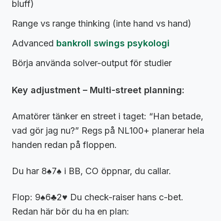
bluff)
Range vs range thinking (inte hand vs hand)
Advanced
bankroll swings psykologi
Börja använda solver-output för studier
Key adjustment – Multi-street planning:
Amatörer tänker en street i taget: “Han betade,
vad gör jag nu?” Regs på NL100+ planerar hela
handen redan på floppen.
Du har 8♠7♠ i BB, CO öppnar, du callar.
Flop: 9♠6♣2♥ Du check-raiser hans c-bet.
Redan här bör du ha en plan: