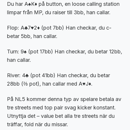
Du har A♠K♦ på button, en loose calling station
limpar från MP, du raiser till 3bb, han callar.
Flop: A♣7♥2♦ (pot 7bb) Han checkar, du c-
betar 5bb, han callar.
Turn: 9♠ (pot 17bb) Han checkar, du betar 12bb,
han callar.
River: 4♣ (pot 41bb) Han checkar, du betar
28bb (⅔ pot), han callar med A♥J♦.
På NL5 kommer denna typ av spelare betala av
tre streets med top pair svag kicker konstant.
Utnyttja det – value bet alla tre streets när du
träffar, fold när du missar.