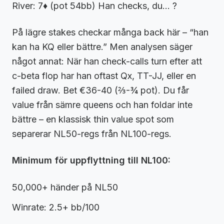
River: 7♦ (pot 54bb) Han checks, du… ?
På lägre stakes checkar många back här – “han
kan ha KQ eller bättre.” Men analysen säger
något annat: När han check-calls turn efter att
c-beta flop har han oftast Qx, TT-JJ, eller en
failed draw. Bet €36-40 (⅔-¾ pot). Du får
value från sämre queens och han foldar inte
bättre – en klassisk thin value spot som
separerar NL50-regs från NL100-regs.
Minimum för uppflyttning till NL100:
50,000+ händer på NL50
Winrate: 2.5+ bb/100