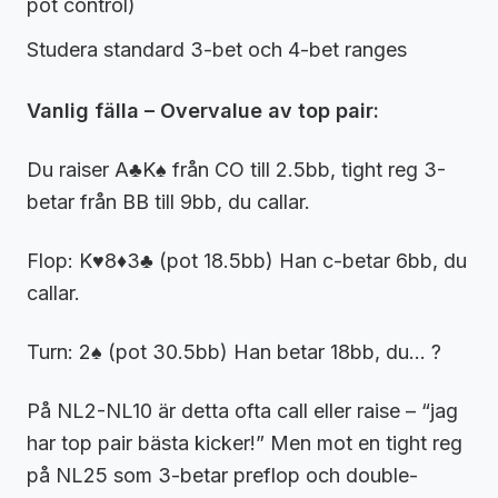
pot control)
Studera standard 3-bet och 4-bet ranges
Vanlig fälla – Overvalue av top pair:
Du raiser A♣K♠ från CO till 2.5bb, tight reg 3-
betar från BB till 9bb, du callar.
Flop: K♥8♦3♣ (pot 18.5bb) Han c-betar 6bb, du
callar.
Turn: 2♠ (pot 30.5bb) Han betar 18bb, du… ?
På NL2-NL10 är detta ofta call eller raise – “jag
har top pair bästa kicker!” Men mot en tight reg
på NL25 som 3-betar preflop och double-