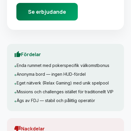
Se erbjudande
thumb_up
Fördelar
Enda rummet med pokerspecifik välkomstbonus
+
Anonyma bord — ingen HUD-fördel
+
Eget nätverk (Relax Gaming) med unik spelpool
+
Missions och challenges istället för traditionellt VIP
+
Ägs av FDJ — stabil och pålitlig operatör
+
thumb_down
Nackdelar