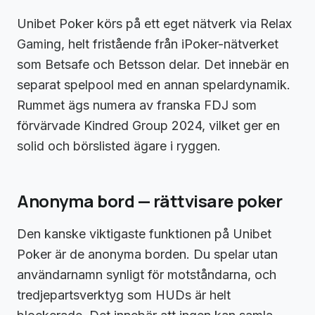
Unibet Poker körs på ett eget nätverk via Relax
Gaming, helt fristående från iPoker-nätverket
som Betsafe och Betsson delar. Det innebär en
separat spelpool med en annan spelardynamik.
Rummet ägs numera av franska FDJ som
förvärvade Kindred Group 2024, vilket ger en
solid och börslisted ägare i ryggen.
Anonyma bord — rättvisare poker
Den kanske viktigaste funktionen på Unibet
Poker är de anonyma borden. Du spelar utan
användarnamn synligt för motståndarna, och
tredjepartsverktyg som HUDs är helt