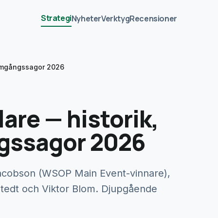
Strategi
Nyheter
Verktyg
Recensioner
ramgångssagor 2026
are — historik,
ngssagor 2026
Jacobson (WSOP Main Event-vinnare),
stedt och Viktor Blom. Djupgående