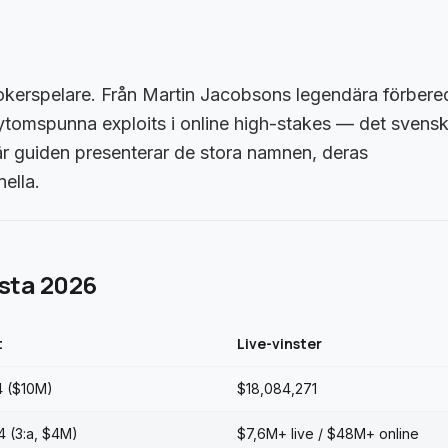
 pokerspelare. Från Martin Jacobsons legendära förbere
mytomspunna exploits i online high-stakes — det svens
r guiden presenterar de stora namnen, deras
ella.
ista 2026
t
Live-vinster
 ($10M)
$18,084,271
 (3:a, $4M)
$7,6M+ live / $48M+ online