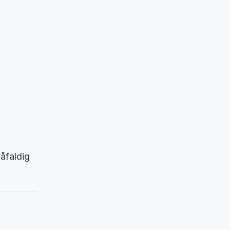
våfaldig