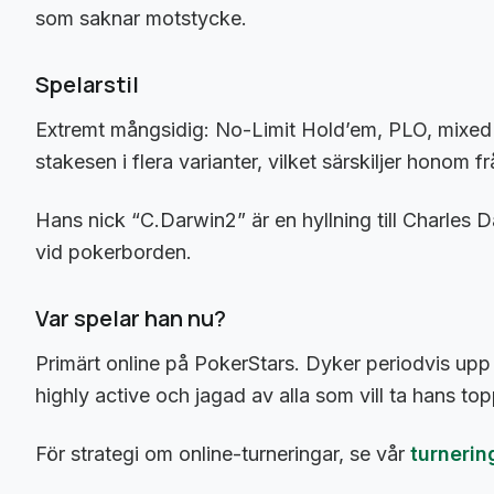
som saknar motstycke.
Spelarstil
Extremt mångsidig: No-Limit Hold’em, PLO, mixed 
stakesen i flera varianter, vilket särskiljer honom
Hans nick “C.Darwin2” är en hyllning till Charles
vid pokerborden.
Var spelar han nu?
Primärt online på PokerStars. Dyker periodvis upp
highly active och jagad av alla som vill ta hans to
För strategi om online-turneringar, se vår
turnerin