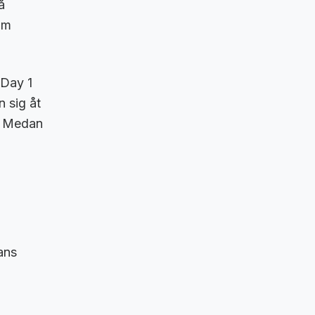
å
om
 Day 1
 sig åt
d. Medan
ans