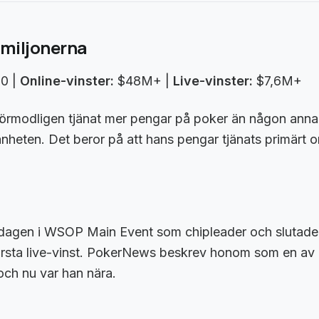
 miljonerna
0 |
Online-vinster:
$48M+ |
Live-vinster:
$7,6M+
örmodligen tjänat mer pengar på poker än någon ann
heten. Det beror på att hans pengar tjänats primärt on
tredagen i WSOP Main Event som chipleader och slutade
örsta live-vinst. PokerNews beskrev honom som en av
ch nu var han nära.