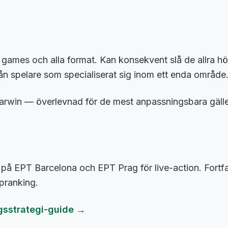
games och alla format. Kan konsekvent slå de allra h
 från spelare som specialiserat sig inom ett enda område
 Darwin — överlevnad för de mest anpassningsbara gäll
 på EPT Barcelona och EPT Prag för live-action. Fortf
ppranking.
gsstrategi-guide →