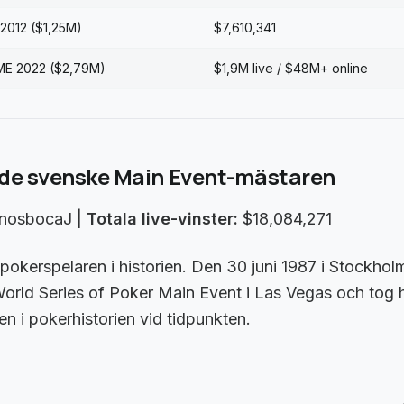
2012 ($1,25M)
$7,610,341
ME 2022 ($2,79M)
$1,9M live / $48M+ online
nde svenske Main Event-mästaren
nosbocaJ |
Totala live-vinster:
$18,084,271
okerspelaren i historien. Den 30 juni 1987 i Stockhol
orld Series of Poker Main Event i Las Vegas och tog
n i pokerhistorien vid tidpunkten.