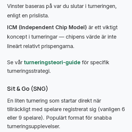
Vinster baseras på var du slutar i turneringen,
enligt en prislista.
ICM (Independent Chip Model)
är ett viktigt
koncept i turneringar — chipens värde är inte
lineärt relativt prispengarna.
Se vår
turneringsteori-guide
för specifik
turneringsstrategi.
Sit & Go (SNG)
En liten turnering som startar direkt när
tillräckligt med spelare registrerat sig (vanligen 6
eller 9 spelare). Populärt format för snabba
turneringsupplevelser.