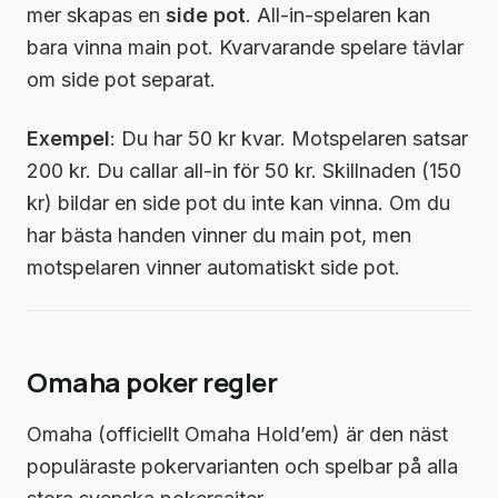
mer skapas en
side pot
. All-in-spelaren kan
bara vinna main pot. Kvarvarande spelare tävlar
om side pot separat.
Exempel
: Du har 50 kr kvar. Motspelaren satsar
200 kr. Du callar all-in för 50 kr. Skillnaden (150
kr) bildar en side pot du inte kan vinna. Om du
har bästa handen vinner du main pot, men
motspelaren vinner automatiskt side pot.
Omaha poker regler
Omaha (officiellt Omaha Hold’em) är den näst
populäraste pokervarianten och spelbar på alla