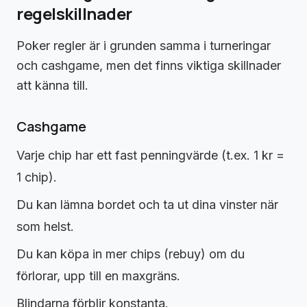
regelskillnader
Poker regler är i grunden samma i turneringar
och cashgame, men det finns viktiga skillnader
att känna till.
Cashgame
Varje chip har ett fast penningvärde (t.ex. 1 kr =
1 chip).
Du kan lämna bordet och ta ut dina vinster när
som helst.
Du kan köpa in mer chips (rebuy) om du
förlorar, upp till en maxgräns.
Blindarna förblir konstanta.