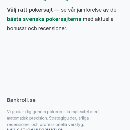
Välj rätt pokersajt
— se vår jämförelse av de
bästa svenska pokersajterna
med aktuella
bonusar och recensioner.
Bankroll.se
Vi guidar dig genom pokerens komplexitet med
matematisk precision. Strategiguider, ärliga
recensioner och professionella verktyg.
NAVIGATION
INFORMATION