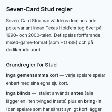
Seven-Card Stud regler
Seven-Card Stud var världens dominerande
pokervariant innan Texas Hold’em tog över på
1990- och 2000-talen. Det spelas fortfarande i
mixed-game-format (som HORSE) och på
dedikerade bord.
Grundregler för Stud
Inga gemensamma kort
— varje spelare spelar
enbart med sina egna sju kort.
Inga blinds
— istället används
antes
(alla
lägger en liten tvingad insats) plus en
bring-in
(den spelare som har sämst synligt kort lägger