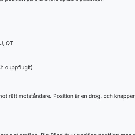
QJ, QT
ch ouppflugit)
ot rätt motståndare. Position är en drog, och knappe