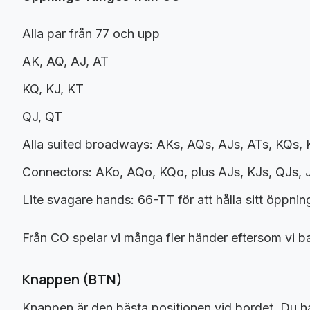
Alla par från 77 och upp
AK, AQ, AJ, AT
KQ, KJ, KT
QJ, QT
Alla suited broadways: AKs, AQs, AJs, ATs, KQs, 
Connectors: AKo, AQo, KQo, plus AJs, KJs, QJs, 
Lite svagare hands: 66-TT för att hålla sitt öppni
Från CO spelar vi många fler händer eftersom vi b
Knappen (BTN)
Knappen är den bästa positionen vid bordet. Du har