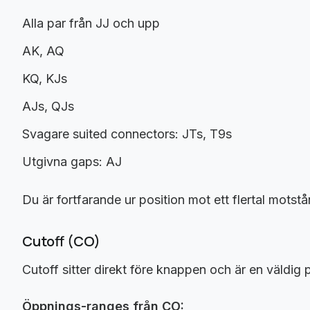
Alla par från JJ och upp
AK, AQ
KQ, KJs
AJs, QJs
Svagare suited connectors: JTs, T9s
Utgivna gaps: AJ
Du är fortfarande ur position mot ett flertal mots
Cutoff (CO)
Cutoff sitter direkt före knappen och är en väldig 
Öppnings-ranges från CO: