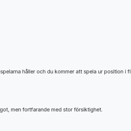
spelarna håller och du kommer att spela ur position i f
got, men fortfarande med stor försiktighet.