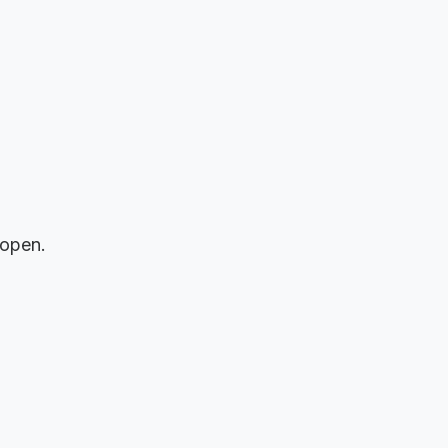
lopen.