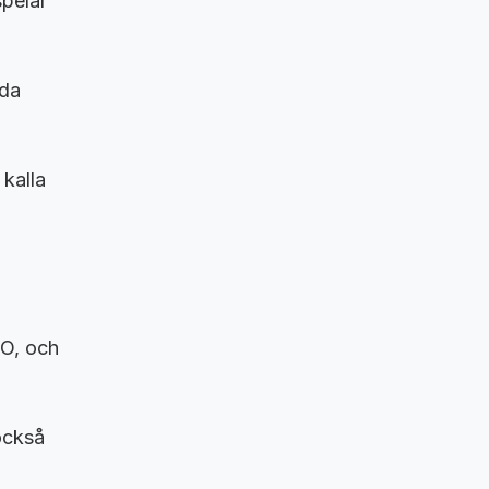
spelar
nda
 kalla
CO, och
också