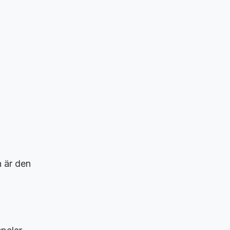
n är den