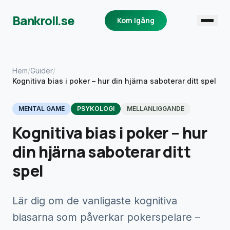
Bankroll.se
Kom igång
Hem
/
Guider
/
Kognitiva bias i poker – hur din hjärna saboterar ditt spel
MENTAL GAME
PSYKOLOGI
MELLANLIGGANDE
Kognitiva bias i poker – hur
din hjärna saboterar ditt
spel
Lär dig om de vanligaste kognitiva
biasarna som påverkar pokerspelare –