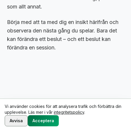
som allt annat.
Börja med att ta med dig en insikt härifrån och
observera den nästa gång du spelar. Bara det
kan förändra ett beslut – och ett beslut kan
förändra en session.
Vi använder cookies för att analysera trafik och förbättra din
upplevelse. Läs mer i vår
integritetspolicy
.
Bankroll.se
Avvisa
Acceptera
Vi guidar dig genom pokerens komplexitet med