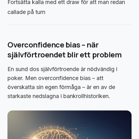
Fortsätta kalla med ett draw för att man redan
callade på turn
Overconfidence bias – när
självförtroendet blir ett problem
En sund dos självförtroende är nödvändig i
poker. Men overconfidence bias – att
överskatta sin egen förmåga – är en av de
starkaste nedslagna i bankrollhistoriken.