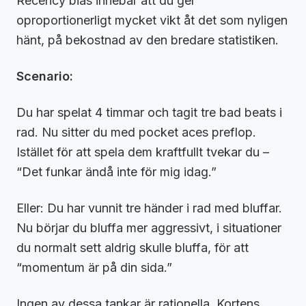
Recency bias innebär att du ger
oproportionerligt mycket vikt åt det som nyligen
hänt, på bekostnad av den bredare statistiken.
Scenario:
Du har spelat 4 timmar och tagit tre bad beats i
rad. Nu sitter du med pocket aces preflop.
Istället för att spela dem kraftfullt tvekar du –
“Det funkar ändå inte för mig idag.”
Eller: Du har vunnit tre händer i rad med bluffar.
Nu börjar du bluffa mer aggressivt, i situationer
du normalt sett aldrig skulle bluffa, för att
“momentum är på din sida.”
Ingen av dessa tankar är rationella. Kortens