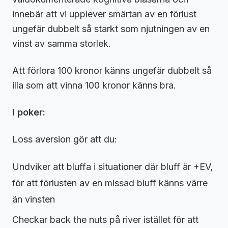
innebär att vi upplever smärtan av en förlust
ungefär dubbelt så starkt som njutningen av en
vinst av samma storlek.
Att förlora 100 kronor känns ungefär dubbelt så
illa som att vinna 100 kronor känns bra.
I poker:
Loss aversion gör att du:
Undviker att bluffa i situationer där bluff är +EV,
för att förlusten av en missad bluff känns värre
än vinsten
Checkar back the nuts på river istället för att