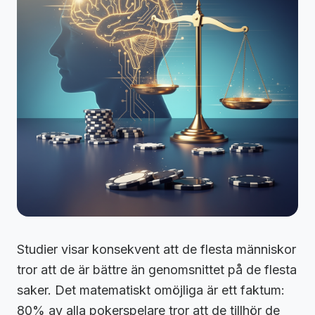
Studier visar konsekvent att de flesta människor
tror att de är bättre än genomsnittet på de flesta
saker. Det matematiskt omöjliga är ett faktum:
80% av alla pokerspelare tror att de tillhör de