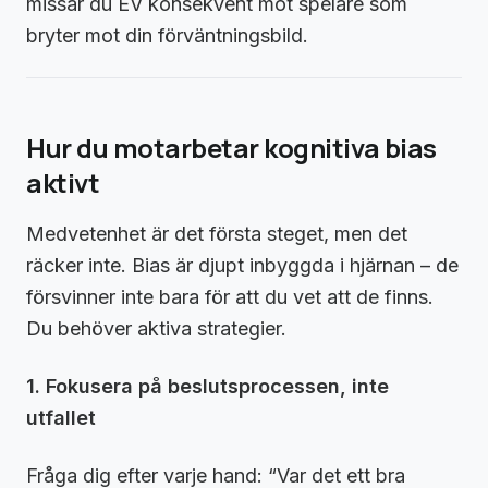
missar du EV konsekvent mot spelare som
bryter mot din förväntningsbild.
Hur du motarbetar kognitiva bias
aktivt
Medvetenhet är det första steget, men det
räcker inte. Bias är djupt inbyggda i hjärnan – de
försvinner inte bara för att du vet att de finns.
Du behöver aktiva strategier.
1. Fokusera på beslutsprocessen, inte
utfallet
Fråga dig efter varje hand: “Var det ett bra