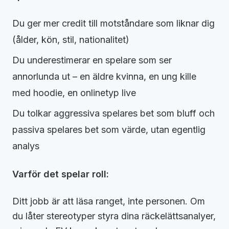
Du ger mer credit till motståndare som liknar dig
(ålder, kön, stil, nationalitet)
Du underestimerar en spelare som ser
annorlunda ut – en äldre kvinna, en ung kille
med hoodie, en onlinetyp live
Du tolkar aggressiva spelares bet som bluff och
passiva spelares bet som värde, utan egentlig
analys
Varför det spelar roll:
Ditt jobb är att läsa ranget, inte personen. Om
du låter stereotyper styra dina räckelättsanalyer,