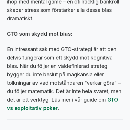
ihop med mental game – en otillräcklig bankroll
skapar stress som förstärker alla dessa bias
dramatiskt.
GTO som skydd mot bias:
En intressant sak med GTO-strategi är att den
delvis fungerar som ett skydd mot kognitiva
bias. När du följer en väldefinierad strategi
bygger du inte beslut på magkänsla eller
tolkningar av vad motståndaren “verkar göra” –
du följer matematik. Det är inte hela svaret, men
det är ett verktyg. Läs mer i vår guide om
GTO
vs exploitativ poker
.