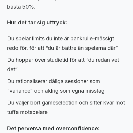
bästa 50%.
Hur det tar sig uttryck:
Du spelar limits du inte är bankrulle-mässigt
redo för, för att “du är bättre än spelarna där”
Du hoppar över studietid för att “du redan vet
det”
Du rationaliserar dåliga sessioner som
“variance” och aldrig som egna misstag
Du väljer bort gameselection och sitter kvar mot
tuffa motspelare
Det perversa med overconfidence: