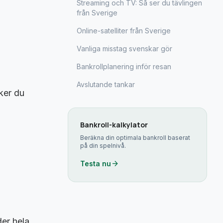
Streaming och TV: Så ser du tävlingen
från Sverige
Online-satelliter från Sverige
Vanliga misstag svenskar gör
Bankrollplanering inför resan
Avslutande tankar
öker du
Bankroll-kalkylator
Beräkna din optimala bankroll baserat
på din spelnivå.
arrow_forward
Testa nu
der hela