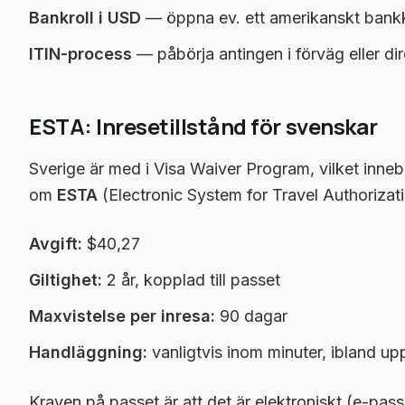
Bankroll i USD
— öppna ev. ett amerikanskt bankko
ITIN-process
— påbörja antingen i förväg eller dir
ESTA: Inresetillstånd för svenskar
Sverige är med i Visa Waiver Program, vilket innebä
om
ESTA
(Electronic System for Travel Authorizati
Avgift:
$40,27
Giltighet:
2 år, kopplad till passet
Maxvistelse per inresa:
90 dagar
Handläggning:
vanligtvis inom minuter, ibland upp
Kraven på passet är att det är elektroniskt (e-pass,