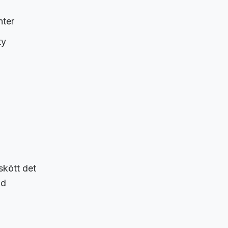
nter
ty
skött det
id