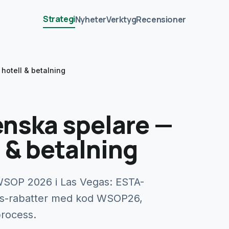
Strategi
Nyheter
Verktyg
Recensioner
hotell & betalning
nska spelare —
l & betalning
 WSOP 2026 i Las Vegas: ESTA-
rs-rabatter med kod WSOP26,
process.