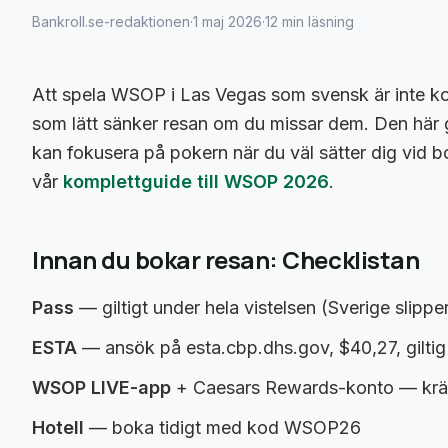
Bankroll.se-redaktionen
·
1 maj 2026
·
12 min läsning
Att spela WSOP i Las Vegas som svensk är inte kom
som lätt sänker resan om du missar dem. Den här gu
kan fokusera på pokern när du väl sätter dig vid 
vår
komplettguide till WSOP 2026
.
Innan du bokar resan: Checklistan
Pass
— giltigt under hela vistelsen (Sverige slip
ESTA
— ansök på esta.cbp.dhs.gov, $40,27, giltig
WSOP LIVE-app
+ Caesars Rewards-konto — krävs 
Hotell
— boka tidigt med kod WSOP26