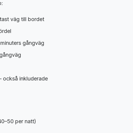
p:
st väg till bordet
ördel
5 minuters gångväg
e gångväg
 också inkluderade
)
40–50 per natt)